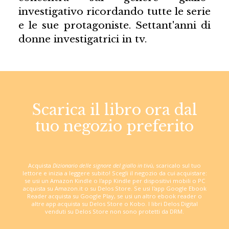
investigativo ricordando tutte le serie
e le sue protagoniste. Settant'anni di
donne investigatrici in tv.
Scarica il libro ora dal
tuo negozio preferito
Acquista
Dizionario delle signore del giallo in tivù
, scaricalo sul tuo
lettore e inizia a leggere subito! Scegli il negozio da cui acquistare:
se usi un Amazon Kindle o l'app Kindle per dispositivi mobili o PC
acquista su Amazon.it o su Delos Store. Se usi l'app Google Ebook
Reader acquista su Google Play, se usi un altro ebook reader o
altre app acquista su Delos Store o Kobo. I libri Delos Digital
venduti su Delos Store non sono protetti da DRM.