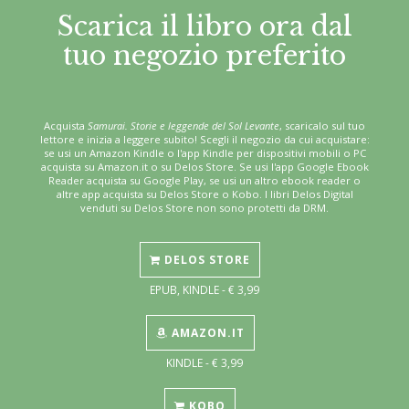
Scarica il libro ora dal
tuo negozio preferito
Acquista
Samurai. Storie e leggende del Sol Levante
, scaricalo sul tuo
lettore e inizia a leggere subito! Scegli il negozio da cui acquistare:
se usi un Amazon Kindle o l'app Kindle per dispositivi mobili o PC
acquista su Amazon.it o su Delos Store. Se usi l'app Google Ebook
Reader acquista su Google Play, se usi un altro ebook reader o
altre app acquista su Delos Store o Kobo. I libri Delos Digital
venduti su Delos Store non sono protetti da DRM.
DELOS STORE
EPUB, KINDLE - € 3,99
AMAZON.IT
KINDLE - € 3,99
KOBO