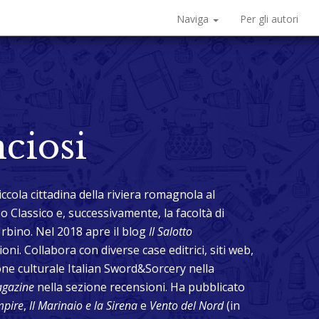
Naviga
Per gli autori
ciosi
ccola cittadina della riviera romagnola al
o Classico e, successivamente, la facoltà di
Urbino. Nel 2018 apre il blog
Il Salotto
oni. Collabora con diverse case editrici, siti web,
ione culturale Italian Sword&Sorcery nella
agazine
nella sezione recensioni. Ha pubblicato
mpire
,
Il Marinaio e la Sirena
e
Vento del Nord
(in