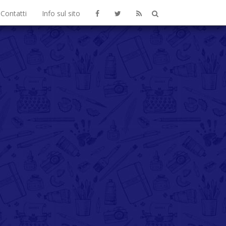
Contatti
Info sul sito