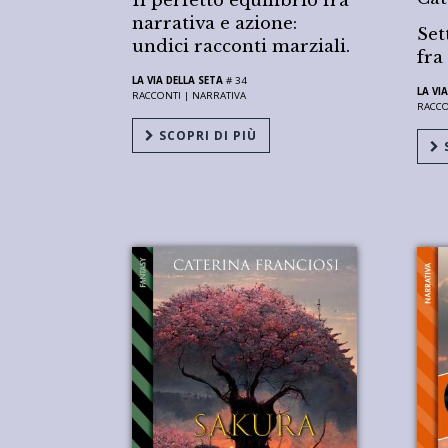
Il perfetto equilibrio fra
narrativa e azione:
Set
undici racconti marziali.
fra
LA VIA DELLA SETA
# 34
LA VI
RACCONTI |
NARRATIVA
RACCO
SCOPRI DI PIÙ
S