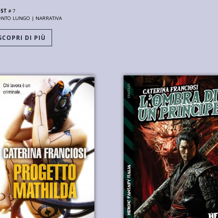
IST
# 7
ONTO LUNGO |
NARRATIVA
COPRI DI PIÙ