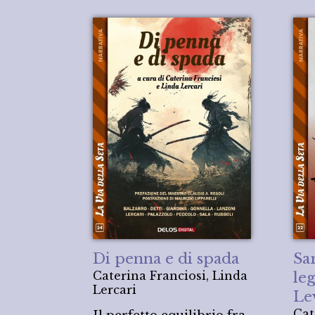
Di penna e di spada
Sa
Caterina Franciosi, Linda
le
Lercari
Le
Cat