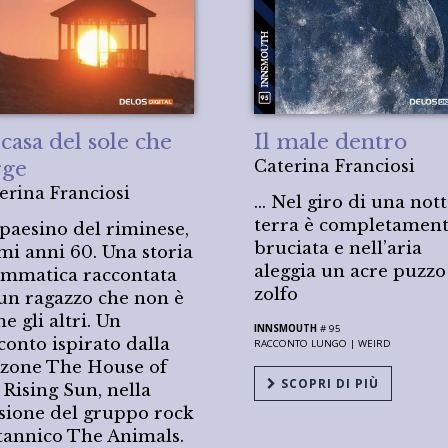
casa del sole che
Il male dentro
rge
Caterina Franciosi
erina Franciosi
... Nel giro di una nott
terra è completamen
paesino del riminese,
bruciata e nell’aria
mi anni 60. Una storia
aleggia un acre puzzo
mmatica raccontata
zolfo
un ragazzo che non è
e gli altri. Un
INNSMOUTH
# 95
conto ispirato dalla
RACCONTO LUNGO |
WEIRD
zone The House of
SCOPRI DI PIÙ
 Rising Sun, nella
sione del gruppo rock
tannico The Animals.