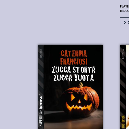
PLAYL
RACC
S