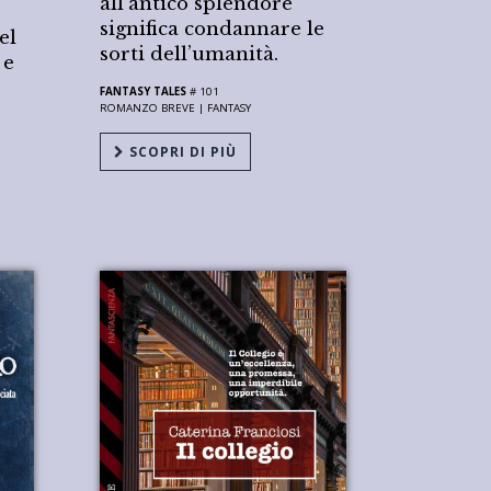
all’antico splendore
significa condannare le
el
sorti dell’umanità.
 e
FANTASY TALES
# 101
ROMANZO BREVE |
FANTASY
SCOPRI DI PIÙ