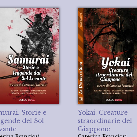
murai. Storie e
Yokai. Creature
ggende del Sol
straordinarie del
vante
Giappone
erina Franciosi
Caterina Franciosi