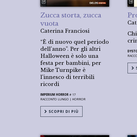
Zucca storta, zucca
Pr
vuota
Cat
Caterina Franciosi
Chi
cri
“È di nuovo quel periodo
dell'anno”. Per gli altri
DYST
Halloween è solo una
RACC
festa per bambini, per
S
Mike Turnpike è
l'innesco di terribili
ricordi
IMPERIUM HORROR
# 17
RACCONTO LUNGO |
HORROR
SCOPRI DI PIÙ