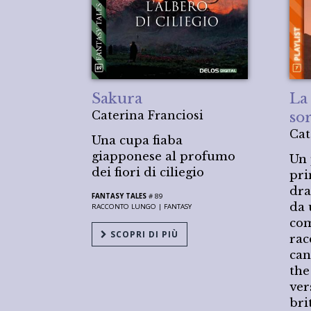
Sakura
La 
Caterina Franciosi
so
Cat
Una cupa fiaba
giapponese al profumo
Un 
dei fiori di ciliegio
pri
dra
FANTASY TALES
# 89
da 
RACCONTO LUNGO |
FANTASY
com
SCOPRI DI PIÙ
rac
can
the
ver
bri