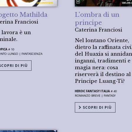
ogetto Mathilda
L'ombra di un
erina Franciosi
principe
Caterina Franciosi
 lavora è un
minale.
Nel lontano Oriente,
dietro la raffinata civi
OPICA
# 10
del Huaxia si annida
ONTO LUNGO |
FANTASCIENZA
inganni, tradimenti e
COPRI DI PIÙ
magia nera: cosa
riserverà il destino al
Principe Luang-Ti?
HEROIC FANTASY ITALIA
# 40
ROMANZO BREVE |
FANTASY
SCOPRI DI PIÙ