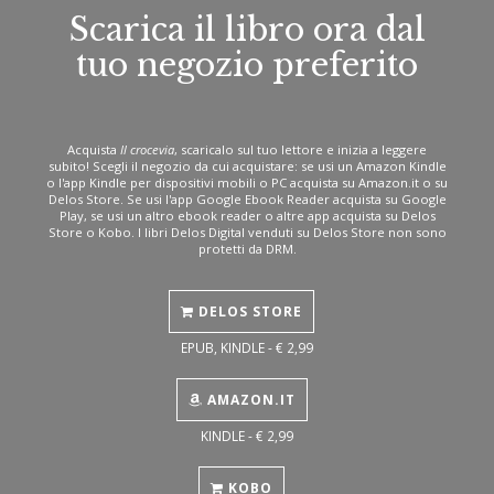
Scarica il libro ora dal
tuo negozio preferito
Acquista
Il crocevia
, scaricalo sul tuo lettore e inizia a leggere
subito! Scegli il negozio da cui acquistare: se usi un Amazon Kindle
o l'app Kindle per dispositivi mobili o PC acquista su Amazon.it o su
Delos Store. Se usi l'app Google Ebook Reader acquista su Google
Play, se usi un altro ebook reader o altre app acquista su Delos
Store o Kobo. I libri Delos Digital venduti su Delos Store non sono
protetti da DRM.
DELOS STORE
EPUB, KINDLE - € 2,99
AMAZON.IT
KINDLE - € 2,99
KOBO