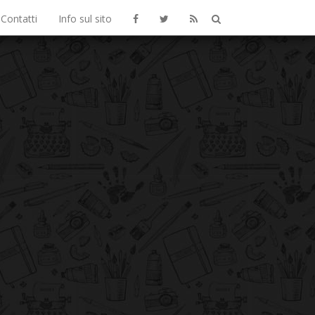
Contatti
Info sul sito