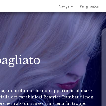
Naviga
Per gli autori
agliato
llia, un profumo che non appartiene al mare
ialla dei carabinieri Beatrice Rambaudi non
orchestrato una messa in scena fin troppo