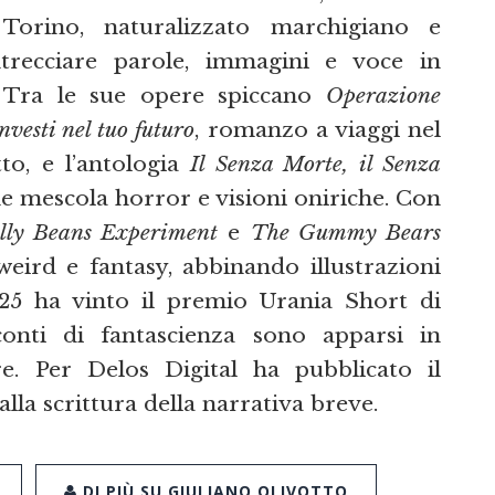
 Torino, naturalizzato marchigiano e
ntrecciare parole, immagini e voce in
. Tra le sue opere spiccano
Operazione
nvesti nel tuo futuro
, romanzo a viaggi nel
to, e l’antologia
Il Senza Morte, il Senza
he mescola horror e visioni oniriche. Con
lly Beans Experiment
e
The Gummy Bears
weird e fantasy, abbinando illustrazioni
2025 ha vinto il premio Urania Short di
onti di fantascienza sono apparsi in
e. Per Delos Digital ha pubblicato il
lla scrittura della narrativa breve.
DI PIÙ SU GIULIANO OLIVOTTO