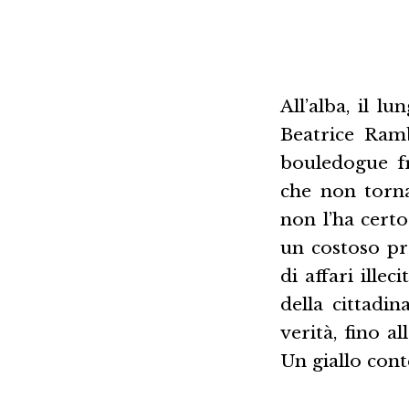
All’alba, il 
Beatrice Ramb
bouledogue fr
che non torna
non l’ha cert
un costoso pro
di affari illec
della cittadi
verità, fino al
Un giallo con