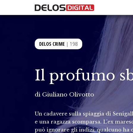
DELOS CRIME
| 198
Il profumo sb
di
Giuliano Olivotto
Un cadavere sulla spiaggia di Seniga
e una ragazza scomparsa. L’ex maresc
può ignorare gli indizi: qualcuno ha 