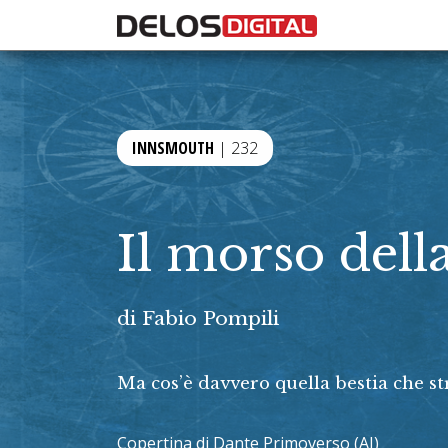
INNSMOUTH
| 232
Il morso dell
di
Fabio Pompili
Ma cos’è davvero quella bestia che st
Copertina di Dante Primoverso (AI)