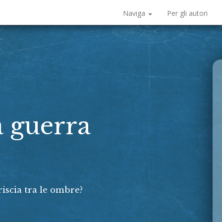
Naviga
Per gli autori
a guerra
riscia tra le ombre?