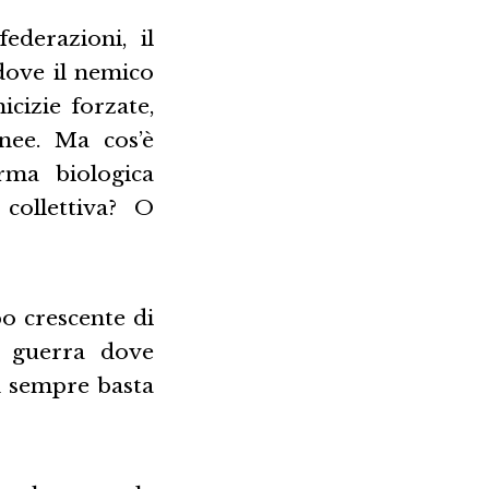
ederazioni, il
 dove il nemico
cizie forzate,
inee. Ma cos’è
rma biologica
 collettiva? O
bo crescente di
 guerra dove
n sempre basta