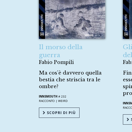
Il morso della
Gl
guerra
de
Fabio Pompili
Fab
Ma cos’è davvero quella
Fin
bestia che striscia tra le
ess
ombre?
spi
pro
INNSMOUTH
# 232
RACCONTO |
WEIRD
INNS
RACC
SCOPRI DI PIÙ
S