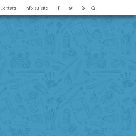
Contatti
Info sul sito