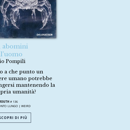
i abomini
ll'uomo
io Pompili
o a che punto un
ere umano potrebbe
ngersi mantenendo la
pria umanità?
MOUTH
# 136
ONTO LUNGO |
WEIRD
COPRI DI PIÙ