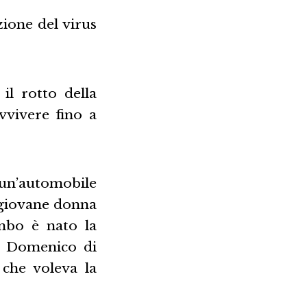
ione del virus
il rotto della
vvivere fino a
 un’automobile
a giovane donna
imbo è nato la
a Domenico di
 che voleva la