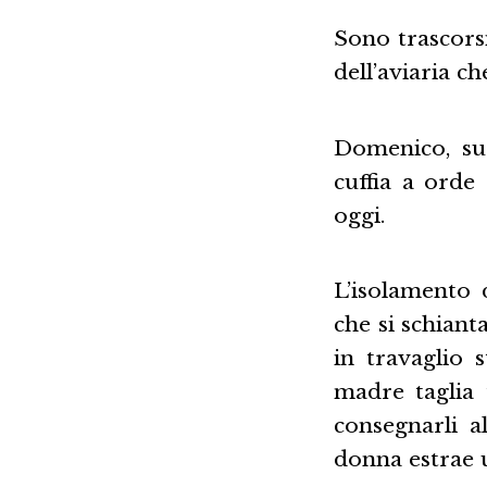
Sono trascors
dell’aviaria ch
Domenico, suo
cuffia a orde
oggi.
L’isolamento 
che si schiant
in travaglio 
madre taglia
consegnarli a
donna estrae u