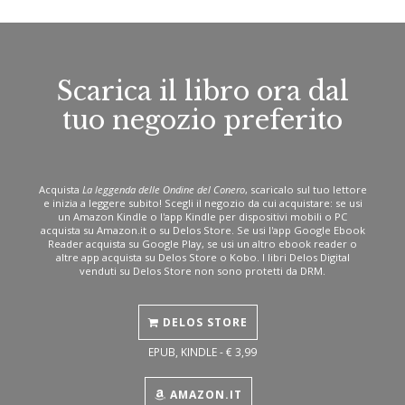
Scarica il libro ora dal
tuo negozio preferito
Acquista
La leggenda delle Ondine del Conero
, scaricalo sul tuo lettore
e inizia a leggere subito! Scegli il negozio da cui acquistare: se usi
un Amazon Kindle o l'app Kindle per dispositivi mobili o PC
acquista su Amazon.it o su Delos Store. Se usi l'app Google Ebook
Reader acquista su Google Play, se usi un altro ebook reader o
altre app acquista su Delos Store o Kobo. I libri Delos Digital
venduti su Delos Store non sono protetti da DRM.
DELOS STORE
EPUB, KINDLE - € 3,99
AMAZON.IT