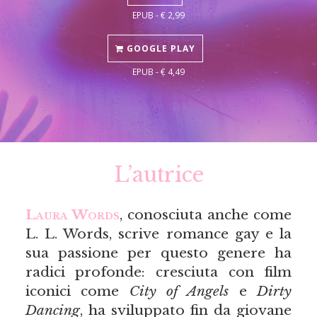
EPUB - € 2,99
GOOGLE PLAY
EPUB - € 4,49
L’autrice
Laura Words
, conosciuta anche come
L. L. Words, scrive romance gay e la
sua passione per questo genere ha
radici profonde: cresciuta con film
iconici come
City of Angels
e
Dirty
Dancing
, ha sviluppato fin da giovane