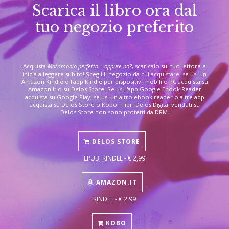
Scarica il libro ora dal
tuo negozio preferito
Acquista
Matrimonio perfetto... oppure no?
, scaricalo sul tuo lettore e
inizia a leggere subito! Scegli il negozio da cui acquistare: se usi un
Amazon Kindle o l'app Kindle per dispositivi mobili o PC acquista su
Amazon.it o su Delos Store. Se usi l'app Google Ebook Reader
acquista su Google Play, se usi un altro ebook reader o altre app
acquista su Delos Store o Kobo. I libri Delos Digital venduti su
Delos Store non sono protetti da DRM.
DELOS STORE
EPUB, KINDLE - € 2,99
AMAZON.IT
KINDLE - € 2,99
KOBO