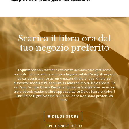
Scarica il libro ora dal
tuo negozio preferito
Acquista
Sherlock Holmes e l'avventura del ladro poco gentiluomo
,
scaricalo sul tuo lettore e inizia a leggere subito! Scegli il negozio
da cui acquistare: se usi un Amazon Kindle o l'app Kindle per
dispositivi mobili o PC acquista su Amazon.it o su Delos Store. Se
usi l'app Google Ebook Reader acquista su Google Play, se usi un
altro ebook reader o altre app acquista su Delos Store o Kobo. I
libri Delos Digital venduti su Delos Store non sono protetti da
DRM.
DELOS STORE
EPUB, KINDLE - € 1,99