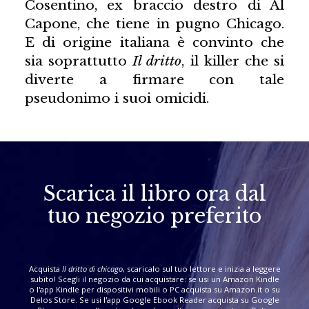
Cosentino, ex braccio destro di Al
Capone, che tiene in pugno Chicago.
E di origine italiana è convinto che
sia soprattutto
Il dritto
, il killer che si
diverte a firmare con tale
pseudonimo i suoi omicidi.
Scarica il libro ora dal
tuo negozio preferito
Acquista
Il dritto di chicago
, scaricalo sul tuo lettore e inizia a leggere
subito! Scegli il negozio da cui acquistare: se usi un Amazon Kindle
o l'app Kindle per dispositivi mobili o PC acquista su Amazon.it o su
Delos Store. Se usi l'app Google Ebook Reader acquista su Google