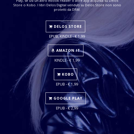
Play, se usi un altro ebook reader o altre app acquista su Delos
Store o Kobo. I libri Delos Digital venduti su Delos Store non sono
protetti da DRM.
DELOS STORE
EPUB, KINDLE - € 1,99
AMAZON.IT
KINDLE - € 1,99
KOBO
EPUB - € 1,99
GOOGLE PLAY
EPUB - € 2,99