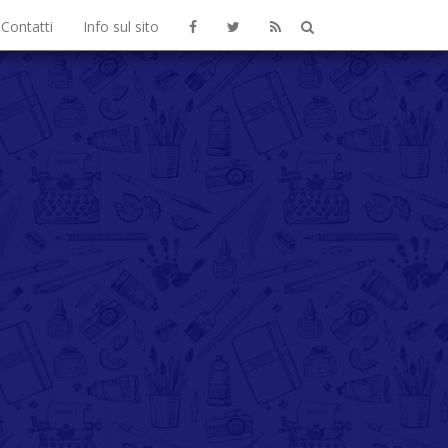
Contatti
Info sul sito