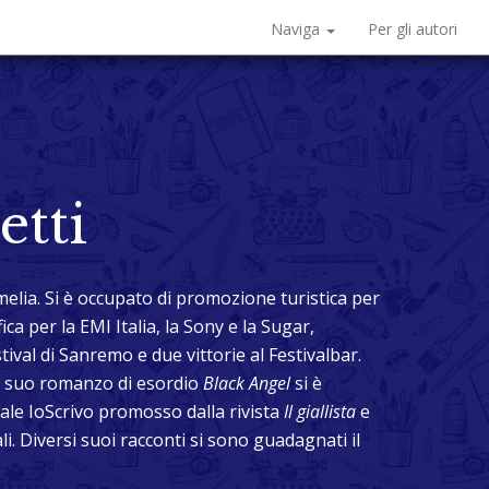
Naviga
Per gli autori
etti
melia. Si è occupato di promozione turistica per
a per la EMI Italia, la Sony e la Sugar,
ival di Sanremo e due vittorie al Festivalbar.
Il suo romanzo di esordio
Black Angel
si è
nale IoScrivo promosso dalla rivista
Il giallista
e
. Diversi suoi racconti si sono guadagnati il