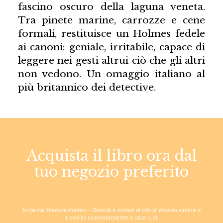
fascino oscuro della laguna veneta.
Tra pinete marine, carrozze e cene
formali, restituisce un Holmes fedele
ai canoni: geniale, irritabile, capace di
leggere nei gesti altrui ciò che gli altri
non vedono. Un omaggio italiano al
più britannico dei detective.
Acquista il libro ora dal
tuo negozio preferito
Acquista
Sherlock Holmes – Omicidi e misteri al lido di Venezia
online e
ricevilo comodamente a casa tua!