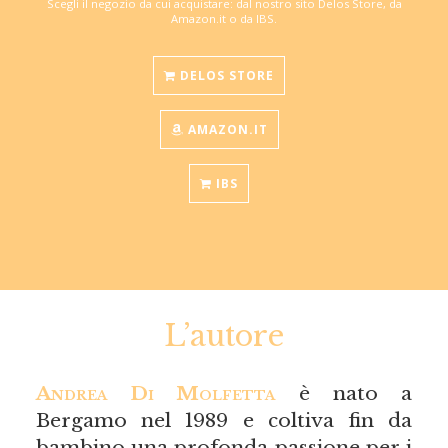
Scegli il negozio da cui acquistare: dal nostro sito Delos Store, da
Amazon.it o da IBS.
DELOS STORE
AMAZON.IT
IBS
L’autore
Andrea Di Molfetta
è nato a
Bergamo nel 1989 e coltiva fin da
bambino una profonda passione per i