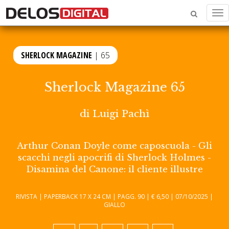
Me
SHERLOCK MAGAZINE
| 65
Sherlock Magazine 65
di
Luigi Pachì
Arthur Conan Doyle come caposcuola - Gli
scacchi negli apocrifi di Sherlock Holmes -
Disamina del Canone: il cliente illustre
RIVISTA | PAPERBACK 17 X 24 CM | PAGG. 90 | € 6,50 | 07/10/2025 |
GIALLO