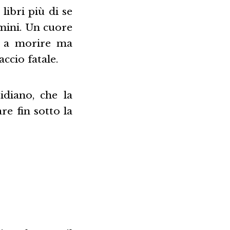
ibri più di se
rmini. Un cuore
o a morire ma
ccio fatale.
tidiano, che la
re fin sotto la