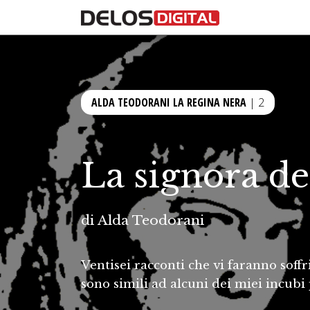
ALDA TEODORANI LA REGINA NERA
| 2
La signora de
di
Alda Teodorani
Ventisei racconti che vi faranno soffr
sono simili ad alcuni dei miei incubi