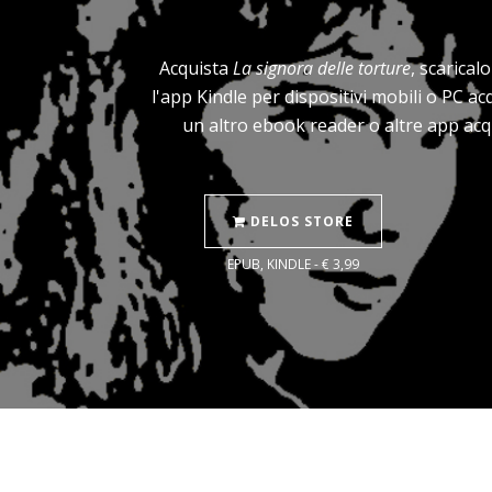
Acquista
La signora delle torture
, scarical
l'app Kindle per dispositivi mobili o PC a
un altro ebook reader o altre app acq
DELOS STORE
EPUB, KINDLE - € 3,99