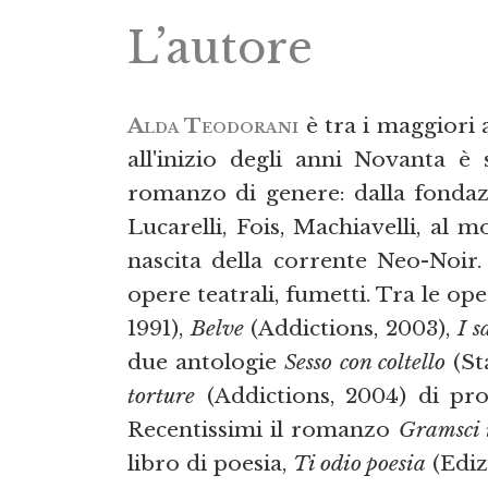
L’autore
Alda Teodorani
è tra i maggiori a
all'inizio degli anni Novanta è 
romanzo di genere: dalla fondaz
Lucarelli, Fois, Machiavelli, al 
nascita della corrente Neo-Noir. 
opere teatrali, fumetti. Tra le op
1991),
Belve
(Addictions, 2003),
I s
due antologie
Sesso con coltello
(St
torture
(Addictions, 2004) di pro
Recentissimi il romanzo
Gramsci 
libro di poesia,
Ti odio poesia
(Ediz