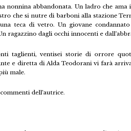
a nonnina abbandonata. Un ladro che ama i l
tro che si nutre di barboni alla stazione Te
n una teca di vetro. Un giovane condannat
 Un ragazzino dagli occhi innocenti e dall'abbra
nti taglienti, ventisei storie di orrore quo
ante e diretta di Alda Teodorani vi farà arriva
 più male.
 commenti dell'autrice.