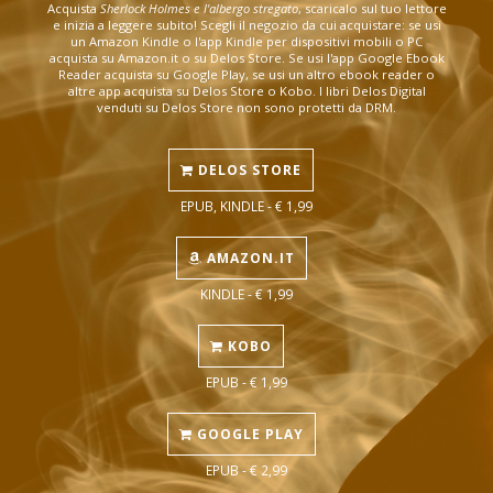
Acquista
Sherlock Holmes e l'albergo stregato
, scaricalo sul tuo lettore
e inizia a leggere subito! Scegli il negozio da cui acquistare: se usi
un Amazon Kindle o l'app Kindle per dispositivi mobili o PC
acquista su Amazon.it o su Delos Store. Se usi l'app Google Ebook
Reader acquista su Google Play, se usi un altro ebook reader o
altre app acquista su Delos Store o Kobo. I libri Delos Digital
venduti su Delos Store non sono protetti da DRM.
DELOS STORE
EPUB, KINDLE - € 1,99
AMAZON.IT
KINDLE - € 1,99
KOBO
EPUB - € 1,99
GOOGLE PLAY
EPUB - € 2,99