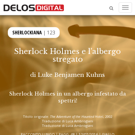
Men
SHERLOCKIANA
| 123
Sherlock Holmes e l'albergo
stregato
di
Luke Benjamen Kuhns
Sherlock Holmes in un albergo infestato da
spettri!
Titolo originale:
The Adventure of the Haunted Hotel
, 2002
Traduzione di Luca Ambrogiani
Traduzione di Luca Ambrogiani
RACCONTO LUNGO | PAGG. 48 | 12/07/2016 |
GIALLO