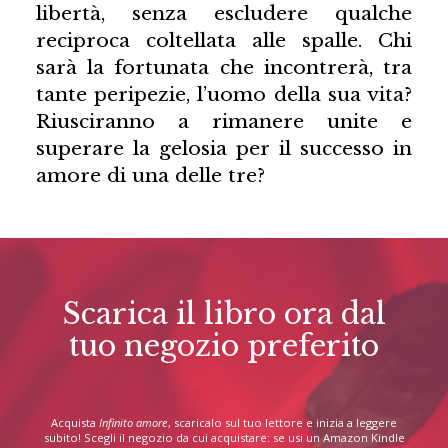
libertà, senza escludere qualche
reciproca coltellata alle spalle. Chi
sarà la fortunata che incontrerà, tra
tante peripezie, l’uomo della sua vita?
Riusciranno a rimanere unite e
superare la gelosia per il successo in
amore di una delle tre?
Scarica il libro ora dal
tuo negozio preferito
Acquista
Infinito amore
, scaricalo sul tuo lettore e inizia a leggere
subito! Scegli il negozio da cui acquistare: se usi un Amazon Kindle