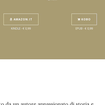
AMAZON.IT
KOBO
KINDLE - € 0,99
EPUB - € 0,99
o da un autore appassionato di storia e