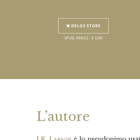
DELOS STORE
EPUB, KINDLE - € 0,99
L’autore
J.K. Larson
è lo pseudonimo usat