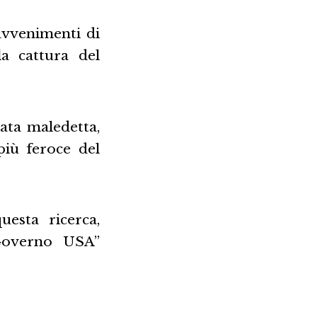
 avvenimenti di
a cattura del
ata maledetta,
più feroce del
uesta ricerca,
 Governo USA”