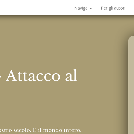
Naviga
Per gli autori
 Attacco al
ostro secolo. E il mondo intero.