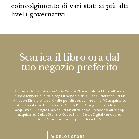
coinvolgimento di vari stati ai più alti
livelli governativi.
Scarica il libro ora dal
tuo negozio preferito
Acquista
Ustica - Storia del volo Itavia 870
, scaricalo sul tuo lettore e
inizia a leggere subito! Scegli il negozio da cui acquistare: se usi un
Amazon Kindle o l'app Kindle per dispositivi mobili o PC acquista su
Amazon.it o su Delos Store. Se usi l'app Google Ebook Reader
acquista su Google Play, se usi un altro ebook reader o altre app
acquista su Delos Store o Kobo. I libri Delos Digital venduti su
Delos Store non sono protetti da DRM.
DELOS STORE