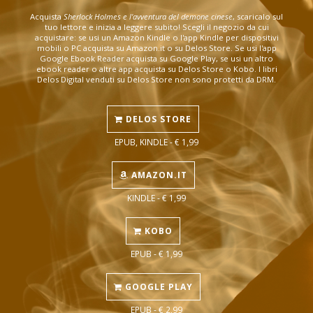
Acquista
Sherlock Holmes e l'avventura del demone cinese
, scaricalo sul
tuo lettore e inizia a leggere subito! Scegli il negozio da cui
acquistare: se usi un Amazon Kindle o l'app Kindle per dispositivi
mobili o PC acquista su Amazon.it o su Delos Store. Se usi l'app
Google Ebook Reader acquista su Google Play, se usi un altro
ebook reader o altre app acquista su Delos Store o Kobo. I libri
Delos Digital venduti su Delos Store non sono protetti da DRM.
DELOS STORE
EPUB, KINDLE - € 1,99
AMAZON.IT
KINDLE - € 1,99
KOBO
EPUB - € 1,99
GOOGLE PLAY
EPUB - € 2,99