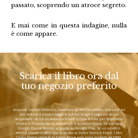
passato, scoprendo un atroce segreto.
E mai come in questa indagine, nulla
è come appare.
Scarica il libro ora dal
tuo negozio preferito
Acquista
Sherlock Holmes e l’avventura del vecchio soldato
, scaricalo sul
tuo lettore e inizia a leggere subito! Scegli il negozio da cui
acquistare: se usi un Amazon Kindle o l'app Kindle per dispositivi
mobili o PC acquista su Amazon.it o su Delos Store. Se usi l'app
Google Ebook Reader acquista su Google Play, se usi un altro
ebook reader o altre app acquista su Delos Store o Kobo. I libri
Delos Digital venduti su Delos Store non sono protetti da DRM.