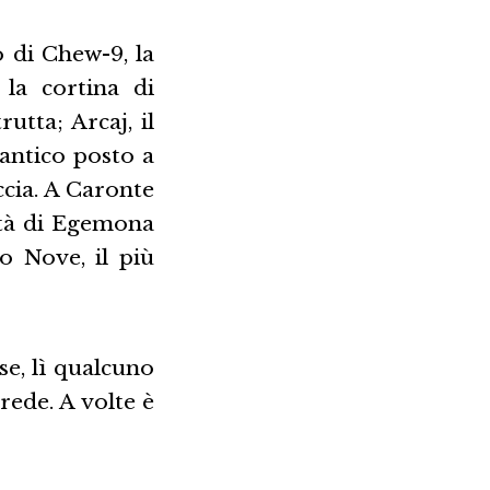
o di Chew-9, la
 la cortina di
utta; Arcaj, il
uantico posto a
ccia. A Caronte
ittà di Egemona
o Nove, il più
se, lì qualcuno
rede. A volte è