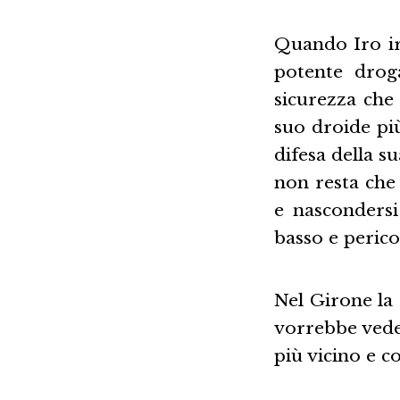
Quando Iro irr
potente droga
sicurezza che 
suo droide più
difesa della s
non resta che 
e nascondersi
basso e perico
Nel Girone la 
vorrebbe veder
più vicino e c