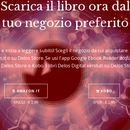
Scarica il libro ora dal
tuo negozio preferito
re e inizia a leggere subito! Scegli il negozio da cui acquistar
n.it o su Delos Store. Se usi l'app Google Ebook Reader acqu
 Delos Store o Kobo. I libri Delos Digital venduti su Delos 
AMAZON.IT
KOBO
KINDLE - € 2,99
EPUB - € 2,99