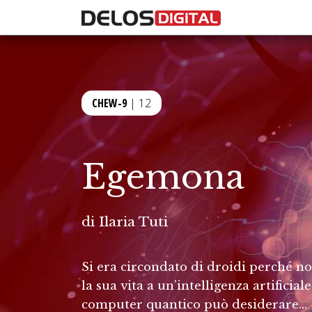
CHEW-9
| 12
Egemona
di
Ilaria Tuti
Si era circondato di droidi perché no
la sua vita a un’intelligenza artificia
computer quantico può desiderare…