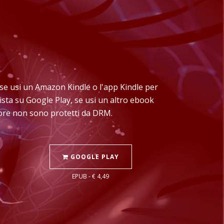
e: se usi un Amazon Kindle o l'app Kindle per
ista su Google Play, se usi un altro ebook
Store non sono protetti da DRM.
GOOGLE PLAY
EPUB - € 4,49