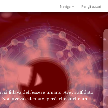
Naviga
Per gli autori
n si fidava dell’essere umano. Aveva affidato
le. Non aveva calcolato, però, che anche un