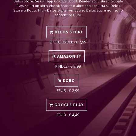
Delos Store. Se usi l'app Google Ebook Reader acquista su Google
Play, se usi un altro ebook reader o altre app acquista su Delos
Store o Kobo. I libri Delos Digital venduti su Delos Store non sono
protetti da DRM.
DELOS STORE
EPUB, KINDLE - € 2,99
AMAZON.IT
KINDLE - € 2,99
KOBO
EPUB - € 2,99
GOOGLE PLAY
EPUB - € 4,49