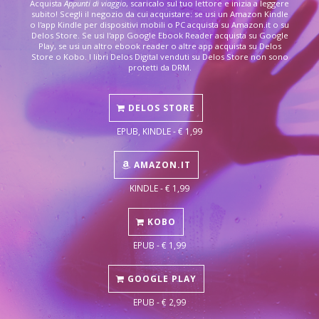
Acquista
Appunti di viaggio
, scaricalo sul tuo lettore e inizia a leggere
subito! Scegli il negozio da cui acquistare: se usi un Amazon Kindle
o l'app Kindle per dispositivi mobili o PC acquista su Amazon.it o su
Delos Store. Se usi l'app Google Ebook Reader acquista su Google
Play, se usi un altro ebook reader o altre app acquista su Delos
Store o Kobo. I libri Delos Digital venduti su Delos Store non sono
protetti da DRM.
DELOS STORE
EPUB, KINDLE - € 1,99
AMAZON.IT
KINDLE - € 1,99
KOBO
EPUB - € 1,99
GOOGLE PLAY
EPUB - € 2,99