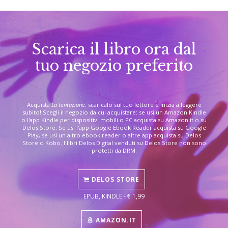
Scarica il libro ora dal
tuo negozio preferito
Acquista
La tentazione
, scaricalo sul tuo lettore e inizia a leggere
subito! Scegli il negozio da cui acquistare: se usi un Amazon Kindle
o l'app Kindle per dispositivi mobili o PC acquista su Amazon.it o su
Delos Store. Se usi l'app Google Ebook Reader acquista su Google
Play, se usi un altro ebook reader o altre app acquista su Delos
Store o Kobo. I libri Delos Digital venduti su Delos Store non sono
protetti da DRM.
DELOS STORE
EPUB, KINDLE - € 1,99
AMAZON.IT