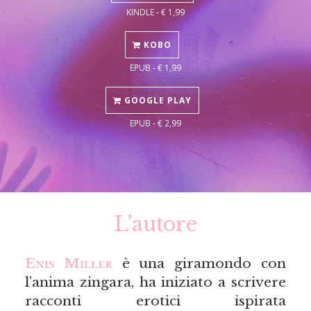
KINDLE - € 1,99
KOBO
EPUB - € 1,99
GOOGLE PLAY
EPUB - € 2,99
L’autore
Enis Miller
è una giramondo con
l’anima zingara, ha iniziato a scrivere
racconti erotici ispirata