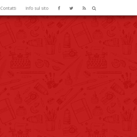
Contatti
Info sul sito