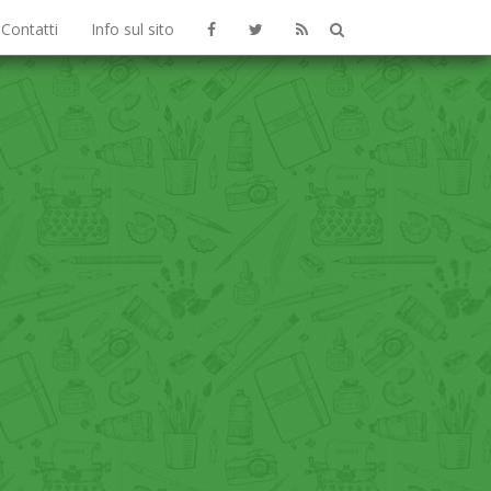
Contatti
Info sul sito