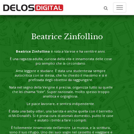
Menu
Beatrice Zinfollino
Beatrice Zinfollino
è nata a Varese e ha ventitré anni.
È una ragazza adulta, curiosa della vita e innamorata delle cose
più semplici che la circondano.
Ama leggere e studiare. È stata una studentessa sempre
autocritica con se stessa, che ha chiesto il massimo e si è
prefissata degli obiettivi da raggiungere.
Nata nel segno della Vergine è precisa, organizza tutto su quelle
che lei chiama “liste”. Super razionale, molto spesso troppo
analitica e orgogliosa.
Le piace lavorare, e sentirsi indipendente.
È stata una baby-sitter, una barista e anche quella con il berretto
di McDonald’s. Si è presa cura di animali domestici, pulito le case
e aiutato i bimbi a fare i compiti.
È follemente innamorata dell’amore. La musica, e la scrittura,
sono il suo rifugio. Uno dei suoi sogni nel cassetto è viaggiare e