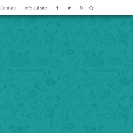
Contatti
Info sul sito