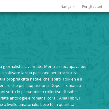
Naviga
Per gli autori
na giornalista ravennate. Mentre si occupava per
 a coltivare la sua passione per la scrittura
a propria città natale, che ispirò Tolkien e il
 genere che più l'appassiona. Dopo il romanzo
mani sotto lo pseudonimo collettivo di Isabel
ate antologie e romanzi corali. Ama i libri, i
he a livello amatoriale, beve tè in quantità