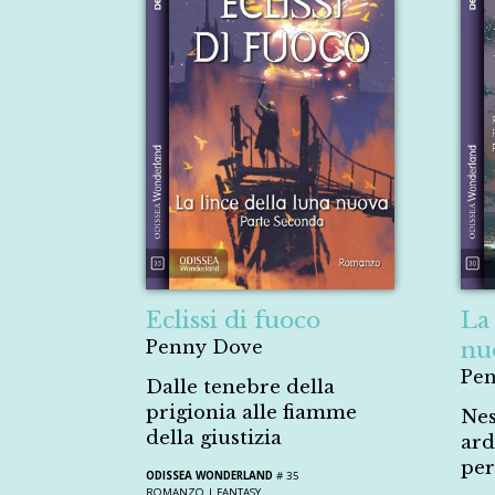
Eclissi di fuoco
La 
Penny Dove
nu
Pe
Dalle tenebre della
prigionia alle fiamme
Nes
della giustizia
ard
per
ODISSEA WONDERLAND
# 35
ROMANZO |
FANTASY