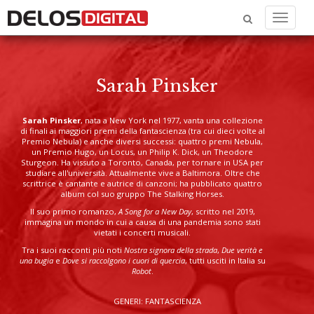
Menu
Sarah Pinsker
Sarah Pinsker
, nata a New York nel 1977, vanta una collezione
di finali ai maggiori premi della fantascienza (tra cui dieci volte al
Premio Nebula) e anche diversi successi: quattro premi Nebula,
un Premio Hugo, un Locus, un Philip K. Dick, un Theodore
Sturgeon. Ha vissuto a Toronto, Canada, per tornare in USA per
studiare all'università. Attualmente vive a Baltimora. Oltre che
scrittrice è cantante e autrice di canzoni; ha pubblicato quattro
album col suo gruppo The Stalking Horses.
Il suo primo romanzo,
A Song for a New Day
, scritto nel 2019,
immagina un mondo in cui a causa di una pandemia sono stati
vietati i concerti musicali.
Tra i suoi racconti più noti
Nostra signora della strada
,
Due verità e
una bugia
e
Dove si raccolgono i cuori di quercia
, tutti usciti in Italia su
Robot
.
GENERI: FANTASCIENZA