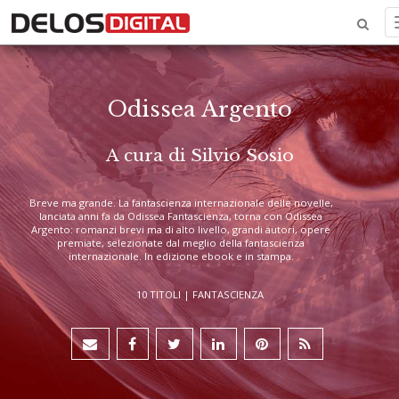
Odissea Argento
A cura di Silvio Sosio
Breve ma grande. La fantascienza internazionale delle novelle,
lanciata anni fa da Odissea Fantascienza, torna con Odissea
Argento: romanzi brevi ma di alto livello, grandi autori, opere
premiate, selezionate dal meglio della fantascienza
internazionale. In edizione ebook e in stampa.
10 TITOLI |
FANTASCIENZA