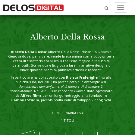
Menu
Alberto Della Rossa
Alberto Della Rossa
: Alberto Della Rossa, classe 1979, abita a
Genova dove, per vivere, vende la sua anima come copywriter e
cerca di riscattarla col blues, il realismo magico e l’abuso di
vermouth. Scrive qua e là, gioca a fare il narrative designer,
vince qualche premio, pubblica articoli e racconti.
In particolare ha collaborato con
Rivista Fralerighe
fino alla
sua chiusura, nel 2018; ha partecipato alle antologie
404
Fantascienza non conforme
,
N di menare
,
N di menare 2
,
Penisolatomica
. Nel 2021 il suo racconto
Diana
è stato opzionato
da
Alfred films
per un lungometraggio e ha fondato
In
Flammis Studio
, piccola realtà indie di sviluppo videogiochi.
GENERI: NARRATIVA
1 TITOLI