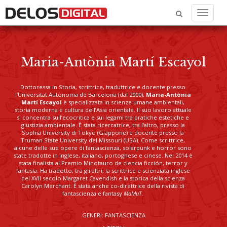
Menu
Maria-Antònia Martí Escayol
Dottoressa in Storia, scrittrice, traduttrice e docente presso
l’Universitat Autònoma de Barcelona (dal 2000),
Maria-Antònia
Martí Escayol
è specializzata in scienze umane ambientali,
storia moderna e cultura dell’Asia orientale. Il suo lavoro attuale
si concentra sull’ecocritica e sui legami tra pratiche estetiche e
giustizia ambientale. È stata ricercatrice, tra l’altro, presso la
Sophia University di Tokyo (Giappone) e docente presso la
Truman State University del Missouri (USA). Come scrittrice,
alcune delle sue opere di fantascienza, solarpunk e horror sono
state tradotte in inglese, italiano, portoghese e cinese. Nel 2014 è
stata finalista al Premio Minotauro de ciencia ficción, terror y
fantasía. Ha tradotto, tra gli altri, la scrittrice e scienziata inglese
del XVII secolo Margaret Cavendish e la storica della scienza
Carolyn Merchant. È stata anche co-direttrice della rivista di
fantascienza e fantasy
MaMuT
.
GENERI: FANTASCIENZA