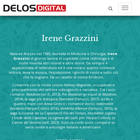
Menu
Irene Grazzini
Nata ad Arezzo nel 1985, laureata in Medicina e Chirurgia,
Irene
Grazzini
di giorno lavora in ospedale come radiologa e di
notte inventa altri mondi e altre storie. Da sempre è
appassionata di letteratura ed è una vorace quanto onnivora
lettrice. Ama la musica, l’equitazione, i giochi di ruolo e tutto ciò
che fa sognare. Ha un cavallo di nome Emiltom.
Collabora con la rivista online
Fantasy Magazine
, occupandosi
principalmente del settore videogiochi e narrativa. Tra i suoi
romanzi:
Mutation
(sci-fi, 2013),
Pre-Mutation
(prequel di
Mutation
,
2014), la saga y/a distopica
Dominant
(Fanucci, 2017); scritti a
quattro mani con Anna Grieco i romance storici
Indomabile
Desiderio
(HarperCollins 2016),
Vendetta d'Amore
(Fanucci, 2016), la
saga scozzese de
La Capoclan
(
Il Filo del Tempo, Inscindibili Legami,
L’erede della Capoclan, La signora del Loch
, per HarperCollins),
Le
Catene del Destino
(self, 2023). Suoi racconti sono comparsi su
varie riviste e antologie italiane e americane.