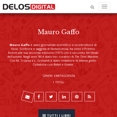
Menu
Mauro Gaffo
Mauro Gaffo
è stato giornalista scientifico e vicedirettore di
Focus
. Scrittore e saggista di fantascienza, ha vinto il Premio
Robot alla sua seconda edizione (1977) con il racconto
Nel fondo
dell’oceano
. Negli anni ’80 è stato tra i curatori di
The Time Machine
.
Con M. Tropea e L. Grimaldi è stato redattore di
Interno giallo
.
Collabora con
Robot
e
Urania
.
GENERI: FANTASCIENZA
1 TITOLI
TUTTI I LIBRI