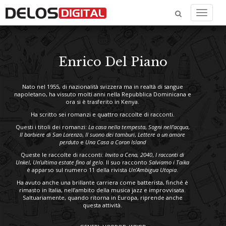
Menu
Enrico Del Piano
Nato nel 1955, di nazionalità svizzera ma in realtà di sangue
napoletano, ha vissuto molti anni nella Repubblica Dominicana e
ora si è trasferito in Kenya.
Ha scritto sei romanzi e quattro raccolte di racconti.
Questi i titoli dei romanzi:
La casa nella tempesta
,
Sogni nell’acqua
,
Il barbiere di San Lorenzo
,
Il suono dei tamburi
,
Lettere a un amore
perduto
e
Una Casa a Coron Island
Queste le raccolte di racconti:
Invito a Cena, 2040
,
I racconti di
Unkel
,
Un’ultima estate fino al gelo
. Il suo racconto
Salviamo i Taika
è apparso sul numero 11 della rivista
Un’Ambigua Utopia
.
Ha avuto anche una brillante carriera come batterista, finché è
rimasto in Italia, nell’ambito della musica jazz e improvvisata.
Saltuariamente, quando ritorna in Europa, riprende anche
questa attività.