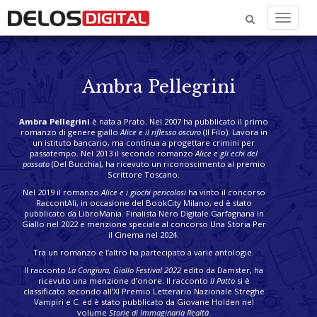
Menu
Ambra Pellegrini
Ambra Pellegrini
è nata a Prato. Nel 2007 ha pubblicato il primo
romanzo di genere giallo
Alice e il riflesso oscuro
(Il Filo). Lavora in
un istituto bancario, ma continua a progettare crimini per
passatempo. Nel 2013 il secondo romanzo
Alice e gli echi del
passato
(Del Bucchia), ha ricevuto un riconoscimento al premio
Scrittore Toscano.
Nel 2019 il romanzo
Alice e i giochi pericolosi
ha vinto il concorso
RaccontAli, in occasione del BookCity Milano, ed è stato
pubblicato da LibroMania. Finalista Nero Digitale Garfagnana in
Giallo nel 2022 e menzione speciale al concorso Una Storia Per
il Cinema nel 2024.
Tra un romanzo e l’altro ha partecipato a varie antologie.
Il racconto
La Congiura, Giallo Festival 2022
edito da Damster, ha
ricevuto una menzione d’onore. Il racconto
Il Patto
si è
classificato secondo all’XI Premio Letterario Nazionale Streghe
Vampiri e C. ed è stato pubblicato da Giovane Holden nel
volume
Storie di Immaginaria Realtà
.