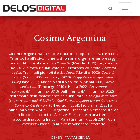
Menu
Cosimo Argentina
Cosimo Argentina
, scrittore e autore di opere teatrali. È nato a
Taranto. Ha all’attivo numerosi romanzi di genere vario e saggi.
Ha esordito con il romanzo
Il cadetto
(Marsilio 1999) che, riscritto
nel 2017, è stato ripubblicato da Terrarossa col titolo
Il cadetto
redux
. Tra i titoli più noti
Bar Blu Seves
(Marsilio 2002),
Cuore di
cuoio
(Sironi 2004, Fandango 2010),
Viaggiatori a sangue caldo
(Avagliano 2005), Maschio adulto solitario (Manni 2008),
Vicolo
dell’acciaio
(Fandango 2010 e Hacca 2022),
Per sempre
carnivori
(Minimum fax 2013), Dall’inferno (Minimum fax 2022).
Nell’ambito della fantascienza ha pubblicato la
Trilogia della Torre
(
Le tre resurrezioni di Sisifo Re
;
Saul Kiruna, requiem per un detective
e
Donne contra demoni
) (CN edizioni 2024). Inoltre nel 2025 ha
pubblicato con World S.F. Magazine il racconto Memento stellae
e con Robot il racconto L’Altrove. È presente in una trentina di
raccolte di racconti fra cui Il Male (Granta – Rizzoli 2014). Con
Screampunk
nasce un nuovo movimento letterario.
GENERI: FANTASCIENZA