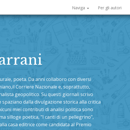
Naviga
Per gli autori
arrani
urale, poeta. Da anni collaboro con diversi
ziniano,il Corriere Nazionale e, soprattutto,
alista geopolitico. Su questi giornali scrivo
e spaziano dalla divulgazione storica alla critica
lcuni miei contributi di analisi politica sono
ma silloge poetica, "I canti di un pellegrino",
dalla casa editrice come candidata al Premio