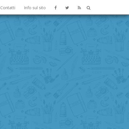
Contatti
Info sul sito