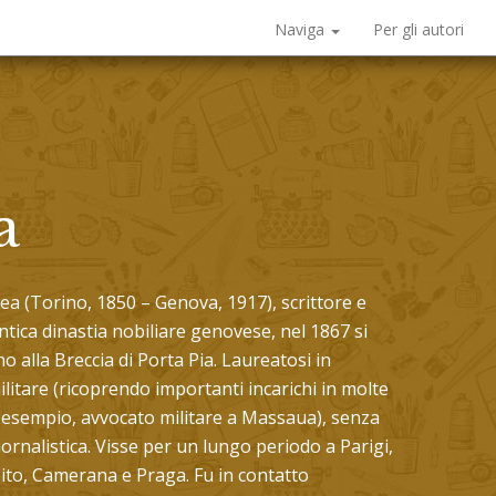
Naviga
Per gli autori
a
a (Torino, 1850 – Genova, 1917), scrittore e
tica dinastia nobiliare genovese, nel 1867 si
no alla Breccia di Porta Pia. Laureatosi in
litare (ricoprendo importanti incarichi in molte
ad esempio, avvocato militare a Massaua), senza
giornalistica. Visse per un lungo periodo a Parigi,
oito, Camerana e Praga. Fu in contatto