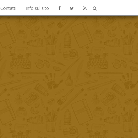
Contatti
Info sul sito