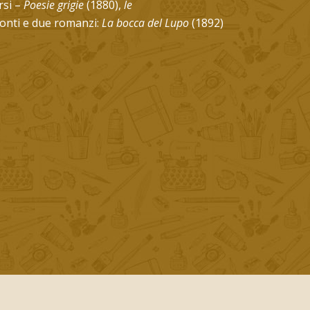
rsi –
Poesie grigie
(1880),
le
conti e due romanzi:
La bocca del Lupo
(1892)