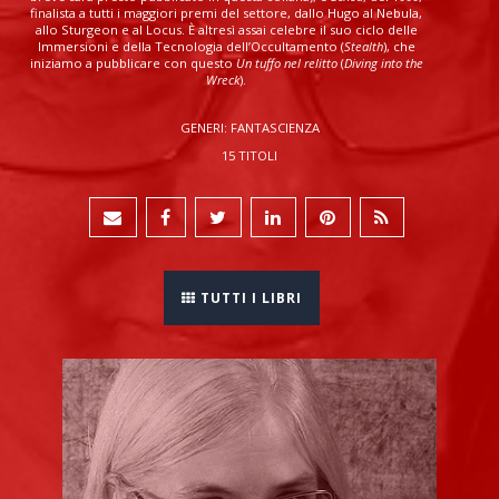
finalista a tutti i maggiori premi del settore, dallo Hugo al Nebula,
allo Sturgeon e al Locus. È altresì assai celebre il suo ciclo delle
Immersioni e della Tecnologia dell’Occultamento (
Stealth
), che
iniziamo a pubblicare con questo
Un tuffo nel relitto
(
Diving into the
Wreck
).
GENERI: FANTASCIENZA
15 TITOLI
TUTTI I LIBRI