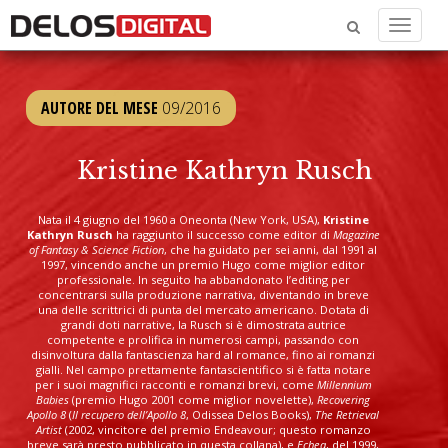
Menu
AUTORE DEL MESE
09/2016
Kristine Kathryn Rusch
Nata il 4 giugno del 1960 a Oneonta (New York, USA),
Kristine
Kathryn Rusch
ha raggiunto il successo come editor di
Magazine
of Fantasy & Science Fiction
, che ha guidato per sei anni, dal 1991 al
1997, vincendo anche un premio Hugo come miglior editor
professionale. In seguito ha abbandonato l’editing per
concentrarsi sulla produzione narrativa, diventando in breve
una delle scrittrici di punta del mercato americano. Dotata di
grandi doti narrative, la Rusch si è dimostrata autrice
competente e prolifica in numerosi campi, passando con
disinvoltura dalla fantascienza hard al romance, fino ai romanzi
gialli. Nel campo prettamente fantascientifico si è fatta notare
per i suoi magnifici racconti e romanzi brevi, come
Millennium
Babies
(premio Hugo 2001 come miglior novelette),
Recovering
Apollo 8
(
Il recupero dell’Apollo 8
, Odissea Delos Books),
The Retrieval
Artist
(2002, vincitore del premio Endeavour; questo romanzo
breve sarà presto pubblicato in questa collana), e
Echea
, del 1999,