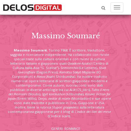
Menu
Massimo Soumaré
Massimo Soumaré
, Torino 1968. È scrittore, traduttore,
saggista e ricercatore indipendente. Ha collaborato con riviste
specializzate sulle culture orientali e con riviste di cultura
letteraria italiane e giapponesi quali
Quaderni Asiatici
(Centro di
Cultura Italia-Asia “G. Scalise”),
Semicerchio
(Le Lettere),
Studi
lovecraftiani
(Dagon Press),
Komatsu Sakyô Magazine
(IO
Corporation) e
Ronza
(Asahi Shinbunsha). Ha inoltre tradotto
numerose opere letterarie di scrittori giapponesi moderni e
contemporanei. Come autore, suoi racconti sono stati
pubblicati in diverse antologie tra cui
ALIA
(CS_libri),
Tutto il nero
del Piemonte
(Noubs),
Igyô korekushon
(Kôbunsha),
Kizuna: Fiction for
Japan
(Brent Millis),
Onryo, avatar di morte
(Mondadori) e sue opere
sono state tradotte e pubblicate in Cina, Giappone e USA.
Inoltre, tiene la rubrica
Stupori giapponesi
sulla letteratura
contemporanea giapponese per il blog di
L’indice dei libri del mese
(L’indice scarl).
GENERI: ROMANCE