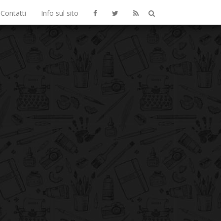
Contatti
Info sul sito