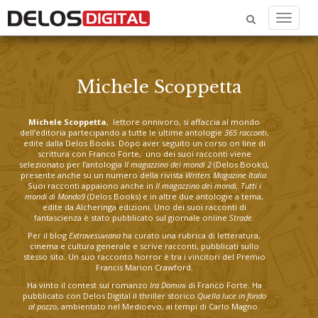
Menu
Michele Scoppetta
Michele Scoppetta
, lettore onnivoro, si affaccia al mondo
dell’editoria partecipando a tutte le ultime antologie
365 racconti
,
edite dalla Delos Books. Dopo aver seguito un corso on line di
scrittura con Franco Forte, uno dei suoi racconti viene
selezionato per l’antologia
Il magazzino dei mondi 2
(Delos Books),
presente anche su un numero della rivista
Writers Magazine Italia
.
Suoi racconti appaiono anche in
Il magazzino dei mondi, Tutti i
mondi di Mondo9
(Delos Books) e in altre due antologie a tema,
edite da Alcheringa edizioni
.
Uno dei suoi racconti di
fantascienza è stato pubblicato sul giornale online
Strade.
Per il blog
Extravesuviana
ha curato una rubrica di letteratura,
cinema e cultura generale e scrive racconti, pubblicati sullo
stesso sito. Un suo racconto horror è tra i vincitori del Premio
Francis Marion Crawford
.
Ha vinto il contest sul romanzo
Ira Domini
di Franco Forte. Ha
pubblicato con Delos Digital il thriller storico
Quella luce in fondo
al pozzo
, ambientato nel Medioevo, ai tempi di Carlo Magno.