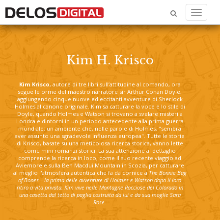
Menu
Kim H. Krisco
Kim Krisco
, autore di tre libri sull’attitudine al comando, ora
segue le orme del maestro narratore sir Arthur Conan Doyle,
aggiungendo cinque nuove ed eccitanti avventure di Sherlock
Holmes al canone originale. Kim sa catturare la voce e lo stile di
Doyle, quando Holmes e Watson si trovano a svelare misteri a
Londra e dintorni in un periodo antecedente alla prima guerra
mondiale; un ambiente che, nelle parole di Holmes, "sembra
aver assunto una sgradevole influenza europea". Tutte le storie
di Krisco, basate su una meticolosa ricerca storica, vanno lette
come mini romanzi storici. La sua attenzione al dettaglio
comprende la ricerca in loco, come il suo recente viaggio ad
Aviemore e sulla Ben Macdui Mountain in Scozia, per catturare
al meglio l'atmosfera autentica che fa da cornice a
The Bonnie Bag
of Bones – la prima delle avventure di Holmes e Watson dopo il loro
ritiro a vita privata. Kim vive nelle Montagne Rocciose del Colorado in
una casetta dal tetto di paglia costruita da lui e da sua moglie Sara
Rose.