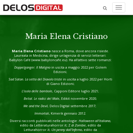
Menu
Maria Elena Cristiano
Maria Elena Cristiano
nasce a Roma, dove ancora risiede.
Laureata in Medicina, dirige un'agenzia di servizi letterari:
Babylon Café (
www.babyloncafe.eu
). Ha all'attivo sette romanzi:
Doppelganger. Il Maligno
in uscita a maggio 2022 per Golem
Edizioni;
Sad Satan. La setta del Diavolo triste
in uscita a luglio 2022 per Horti
di Giano Edizioni;
L’isola delle bambole
, Capponi Editore luglio 2021;
Belial. Le radici del Male
, Edikit novembre 2020;
Me and the Devil,
Delos Digital settembre 2017;
Immortali
, Kimerik gennaio 2012.
Diversi racconti pubblicati nelle antologie:
Halloween all’italiana
,
edito da Letteraturahorror.it; Z
di Zombie
, edito da
Letturahorror.it;
Un penny dall’Inferno
, edito da