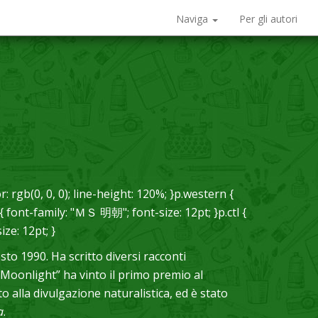
Naviga
Per gli autori
r: rgb(0, 0, 0); line-height: 120%; }p.western {
 { font-family: "ＭＳ 明朝"; font-size: 12pt; }p.ctl {
ze: 12pt; }
osto 1990. Ha scritto diversi racconti
“Moonlight” ha vinto il primo premio al
 alla divulgazione naturalistica, ed è stato
a
.