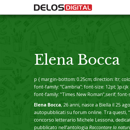
Elena Bocca
p { margin-bottom: 0.25cm; direction: ltr; colo
font-family: "Cambria"; font-size: 12pt; }p.cjk
font-family: "Times New Roman",serif; font-si
Elena Bocca
, 26 anni, nasce a Biella il 25 ag
autopubblicati su forum online. Tra questi, 
concorso letterario Michele Lessona, dedicato
pubblicato nell’antologia
Raccontare la natur