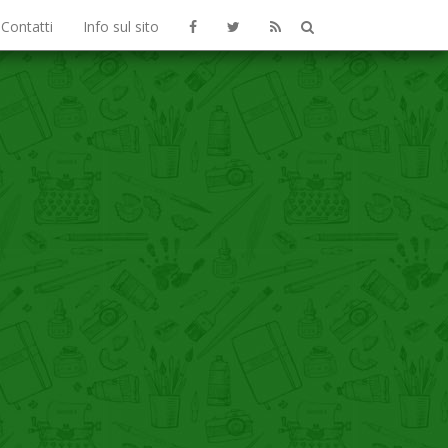
Contatti
Info sul sito