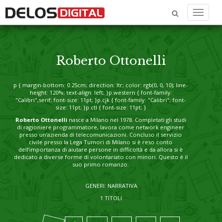
Menu
Roberto Ottonelli
p { margin-bottom: 0.25cm; direction: ltr; color: rgb(0, 0, 10); line-
height: 120%; text-align: left; }p.western { font-family:
"Calibri",serif; font-size: 11pt; }p.cjk { font-family: "Calibri"; font-
size: 11pt; }p.ctl { font-size: 11pt; }
Roberto Ottonelli
nasce a Milano nel 1978. Completati gli studi
di ragioniere programmatore, lavora come network engineer
presso un’azienda di telecomunicazioni. Concluso il servizio
civile presso la Lega Tumori di Milano si è reso conto
dell’importanza di aiutare persone in difficoltà e da allora si è
dedicato a diverse forme di volontariato con minori. Questo è il
suo primo romanzo.
GENERI: NARRATIVA
1 TITOLI